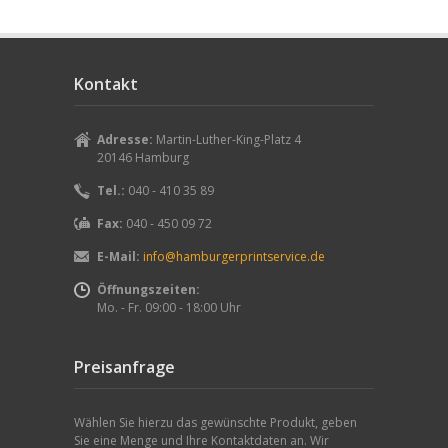
Kontakt
Adresse:
Martin-Luther-King-Platz 4
20146 Hamburg
Tel.:
040 - 410 35 89
Fax:
040 - 450 09 72
E-Mail:
info@hamburgerprintservice.de
Öffnungszeiten:
Mo. - Fr. 09:00 - 18:00 Uhr
Preisanfrage
Wählen Sie hierzu das gewünschte Produkt, geben
Sie eine Menge und Ihre Kontaktdaten an. Wir